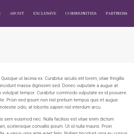
E
ABOUT
EXCLUSIVE
COMMUNITIES
PARTNERS
isque ut lacinia ex. Curabitur iaculis elit lorem, vitae fringilla
t tincidunt massa dignissim sed. Donec vulputate a augue at
eo volutpat tempor. Curabitur commodo vulputate ex id posuere.
e. Proin sed ipsum non nisl pretium tempus quis et augue.
olestie odio, at lobortis sapien nisl interdum arcu.
lis sem euismod nec. Nulla facilisis est vitae enim dictum
et, scelerisque convallis ipsum. Ut id nulla mauris. Proin
la, a varius urna ante eget felis. Nullam tincidunt urna eu cursus