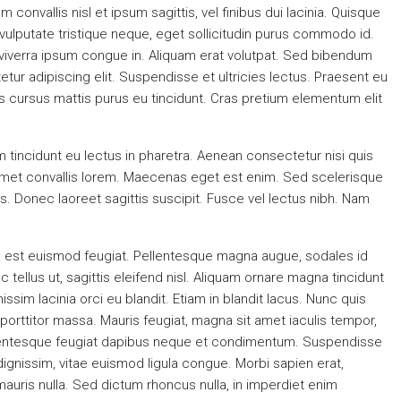
convallis nisl et ipsum sagittis, vel finibus dui lacinia. Quisque
ulputate tristique neque, eget sollicitudin purus commodo id.
 viverra ipsum congue in. Aliquam erat volutpat. Sed bibendum
ur adipiscing elit. Suspendisse et ultricies lectus. Praesent eu
s cursus mattis purus eu tincidunt. Cras pretium elementum elit
 tincidunt eu lectus in pharetra. Aenean consectetur nisi quis
 amet convallis lorem. Maecenas eget est enim. Sed scelerisque
s. Donec laoreet sagittis suscipit. Fusce vel lectus nibh. Nam
 a est euismod feugiat. Pellentesque magna augue, sodales id
c tellus ut, sagittis eleifend nisl. Aliquam ornare magna tincidunt
sim lacinia orci eu blandit. Etiam in blandit lacus. Nunc quis
u, porttitor massa. Mauris feugiat, magna sit amet iaculis tempor,
Pellentesque feugiat dapibus neque et condimentum. Suspendisse
ignissim, vitae euismod ligula congue. Morbi sapien erat,
mauris nulla. Sed dictum rhoncus nulla, in imperdiet enim