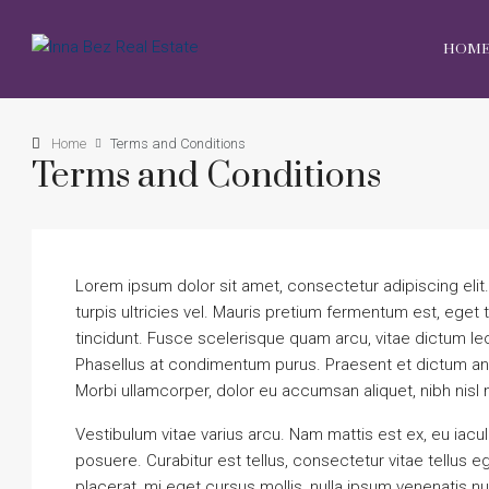
HOM
Home
Terms and Conditions
Terms and Conditions
Lorem ipsum dolor sit amet, consectetur adipiscing elit. Qu
turpis ultricies vel. Mauris pretium fermentum est, ege
tincidunt. Fusce scelerisque quam arcu, vitae dictum l
Phasellus at condimentum purus. Praesent et dictum ant
Morbi ullamcorper, dolor eu accumsan aliquet, nibh nisl m
Vestibulum vitae varius arcu. Nam mattis est ex, eu iacu
posuere. Curabitur est tellus, consectetur vitae tellus eg
placerat, mi eget cursus mollis, nulla ipsum venenatis nul