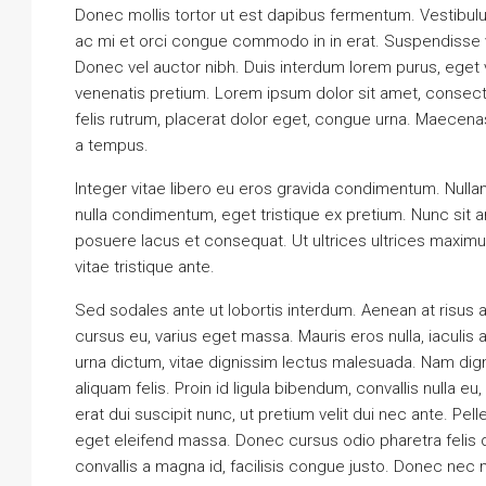
Donec mollis tortor ut est dapibus fermentum. Vestibulum 
ac mi et orci congue commodo in in erat. Suspendisse v
Donec vel auctor nibh. Duis interdum lorem purus, eget
venenatis pretium. Lorem ipsum dolor sit amet, consectet
felis rutrum, placerat dolor eget, congue urna. Maecena
a tempus.
Integer vitae libero eu eros gravida condimentum. Nullam
nulla condimentum, eget tristique ex pretium. Nunc sit
posuere lacus et consequat. Ut ultrices ultrices maximu
vitae tristique ante.
Sed sodales ante ut lobortis interdum. Aenean at risus
cursus eu, varius eget massa. Mauris eros nulla, iaculis a
urna dictum, vitae dignissim lectus malesuada. Nam dignis
aliquam felis. Proin id ligula bibendum, convallis nulla e
erat dui suscipit nunc, ut pretium velit dui nec ante. 
eget eleifend massa. Donec cursus odio pharetra felis d
convallis a magna id, facilisis congue justo. Donec nec 