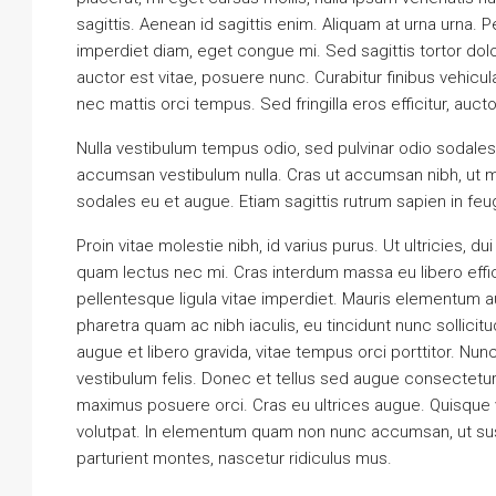
sagittis. Aenean id sagittis enim. Aliquam at urna urna. 
imperdiet diam, eget congue mi. Sed sagittis tortor dolo
auctor est vitae, posuere nunc. Curabitur finibus vehicu
nec mattis orci tempus. Sed fringilla eros efficitur, auctor 
Nulla vestibulum tempus odio, sed pulvinar odio sodales 
accumsan vestibulum nulla. Cras ut accumsan nibh, ut mo
sodales eu et augue. Etiam sagittis rutrum sapien in feu
Proin vitae molestie nibh, id varius purus. Ut ultricies, d
quam lectus nec mi. Cras interdum massa eu libero effici
pellentesque ligula vitae imperdiet. Mauris elementum a
pharetra quam ac nibh iaculis, eu tincidunt nunc sollicit
augue et libero gravida, vitae tempus orci porttitor. N
vestibulum felis. Donec et tellus sed augue consectetur u
maximus posuere orci. Cras eu ultrices augue. Quisque ve
volutpat. In elementum quam non nunc accumsan, ut sus
parturient montes, nascetur ridiculus mus.