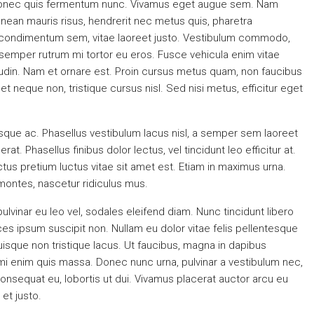
s. Donec quis fermentum nunc. Vivamus eget augue sem. Nam
nean mauris risus, hendrerit nec metus quis, pharetra
 condimentum sem, vitae laoreet justo. Vestibulum commodo,
semper rutrum mi tortor eu eros. Fusce vehicula enim vitae
itudin. Nam et ornare est. Proin cursus metus quam, non faucibus
 neque non, tristique cursus nisl. Sed nisi metus, efficitur eget
sque ac. Phasellus vestibulum lacus nisl, a semper sem laoreet
at. Phasellus finibus dolor lectus, vel tincidunt leo efficitur at.
lectus pretium luctus vitae sit amet est. Etiam in maximus urna.
montes, nascetur ridiculus mus.
pulvinar eu leo vel, sodales eleifend diam. Nunc tincidunt libero
trices ipsum suscipit non. Nullam eu dolor vitae felis pellentesque
isque non tristique lacus. Ut faucibus, magna in dapibus
 mi enim quis massa. Donec nunc urna, pulvinar a vestibulum nec,
onsequat eu, lobortis ut dui. Vivamus placerat auctor arcu eu
 et justo.