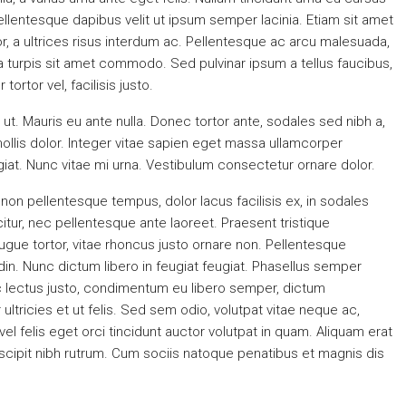
Pellentesque dapibus velit ut ipsum semper lacinia. Etiam sit amet
r, a ultrices risus interdum ac. Pellentesque ac arcu malesuada,
la turpis sit amet commodo. Sed pulvinar ipsum a tellus faucibus,
tortor vel, facilisis justo.
ut. Mauris eu ante nulla. Donec tortor ante, sodales sed nibh a,
llis dolor. Integer vitae sapien eget massa ullamcorper
giat. Nunc vitae mi urna. Vestibulum consectetur ornare dolor.
ui non pellentesque tempus, dolor lacus facilisis ex, in sodales
tur, nec pellentesque ante laoreet. Praesent tristique
ugue tortor, vitae rhoncus justo ornare non. Pellentesque
udin. Nunc dictum libero in feugiat feugiat. Phasellus semper
unc lectus justo, condimentum eu libero semper, dictum
ltricies et ut felis. Sed sem odio, volutpat vitae neque ac,
l felis eget orci tincidunt auctor volutpat in quam. Aliquam erat
cipit nibh rutrum. Cum sociis natoque penatibus et magnis dis