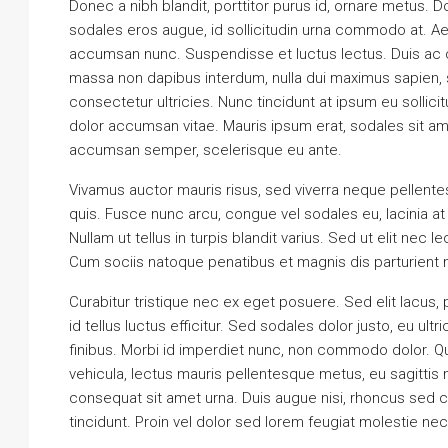
Donec a nibh blandit, porttitor purus id, ornare metu
sodales eros augue, id sollicitudin urna commodo at. Ae
accumsan nunc. Suspendisse et luctus lectus. Duis ac
massa non dapibus interdum, nulla dui maximus sapien, 
consectetur ultricies. Nunc tincidunt at ipsum eu sollic
dolor accumsan vitae. Mauris ipsum erat, sodales sit amet
accumsan semper, scelerisque eu ante.
Vivamus auctor mauris risus, sed viverra neque pellente
quis. Fusce nunc arcu, congue vel sodales eu, lacinia at er
Nullam ut tellus in turpis blandit varius. Sed ut elit nec 
Cum sociis natoque penatibus et magnis dis parturient 
Curabitur tristique nec ex eget posuere. Sed elit lacus, 
id tellus luctus efficitur. Sed sodales dolor justo, eu ul
finibus. Morbi id imperdiet nunc, non commodo dolor. Qu
vehicula, lectus mauris pellentesque metus, eu sagittis
consequat sit amet urna. Duis augue nisi, rhoncus sed c
tincidunt. Proin vel dolor sed lorem feugiat molestie nec